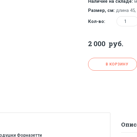
Наличие на складе:
м
Размер, см:
длина 45,
Коли
Кол-во:
2 000
руб.
В КОРЗИНУ
Опис
одушки Форназетти