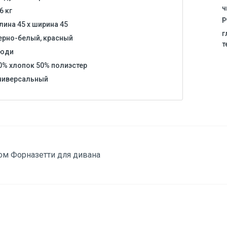
ч
,6 кг
р
лина 45 x ширина 45
г
ерно-белый, красный
т
юди
0% хлопок 50% полиэстер
ниверсальный
ом Форназетти для дивана