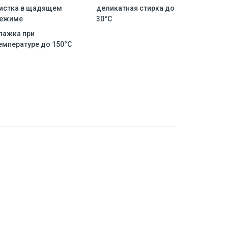
истка в щадящем
деликатная стирка до
ежиме
30°C
лажка при
емпературе до 150°C