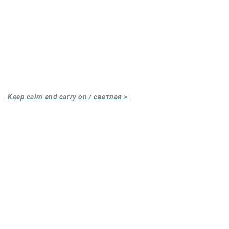
Keep calm and carry on / светлая >