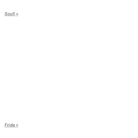
Scull >
Frida >