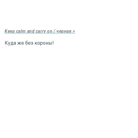
Keep calm and carry on / черная >
Куда же без короны!