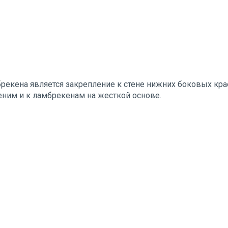
екена является закрепление к стене нижних боковых крае
меним и к ламбрекенам на жесткой основе.