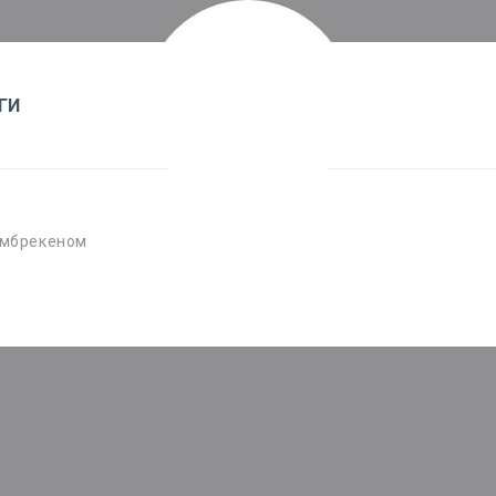
ГИ
амбрекеном